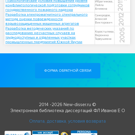
Психологические условия повышения уровня
2011
Ибрагимова,
конфликтологической подготовки сотрудников
Лейла
Алиевна
государственного пожарного надзора
Разработка электромагнитного спектрального
2012
Самородов,
метода оценки поврежденности
Алексей
Викторович
взрывозащищенных машинных агрегатов
Разработка методических указаний по
2005
Коростылева,
расследованию несчастных случаев на
Вероника
труднодоступных и отдаленных участках
Тадеушевна
промышленных предприятий Южной Якутии
ФОРМА ОБРАТНОЙ СВЯЗИ
2014 -2026 New-disser.ru ©
Электронная библиотека диссертаций ФЛ Иванов Е О
Оплата, доставка, условия возврата