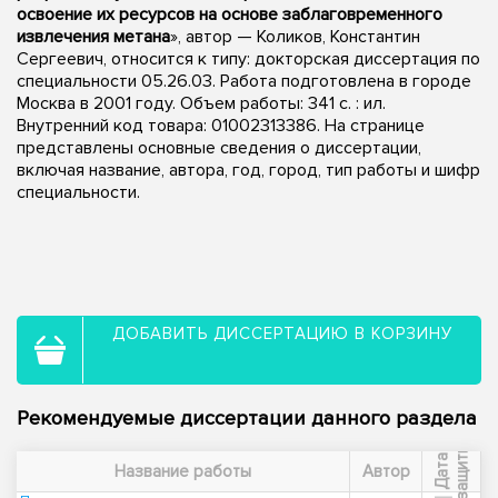
освоение их ресурсов на основе заблаговременного
извлечения метана
», автор — Коликов, Константин
Сергеевич, относится к типу: докторская диссертация по
специальности 05.26.03. Работа подготовлена в городе
Москва в 2001 году. Объем работы: 341 с. : ил.
Внутренний код товара: 01002313386. На странице
представлены основные сведения о диссертации,
включая название, автора, год, город, тип работы и шифр
специальности.
ДОБАВИТЬ ДИССЕРТАЦИЮ В КОРЗИНУ
Рекомендуемые диссертации данного раздела
ы
Д
а
т
а
з
а
щ
и
т
Название работы
Автор