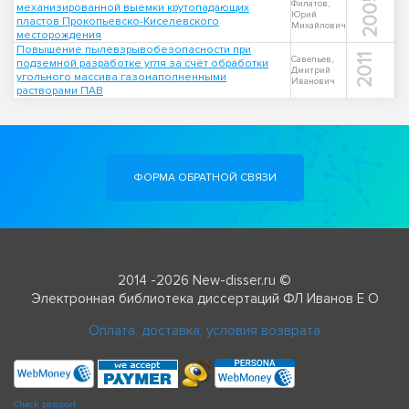
2005
Филатов,
механизированной выемки крутопадающих
Юрий
пластов Прокопьевско-Киселевского
Михайлович
месторождения
Повышение пылевзрывобезопасности при
2011
Савельев,
подземной разработке угля за счёт обработки
Дмитрий
угольного массива газонаполненными
Иванович
растворами ПАВ
ФОРМА ОБРАТНОЙ СВЯЗИ
2014 -2026 New-disser.ru ©
Электронная библиотека диссертаций ФЛ Иванов Е О
Оплата, доставка, условия возврата
Check passport