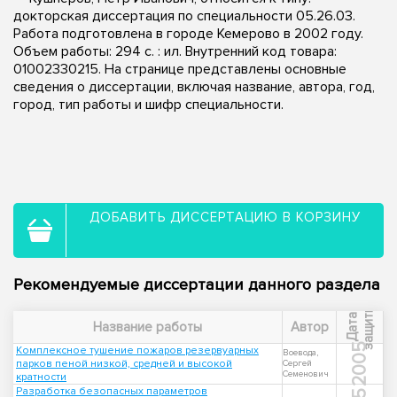
докторская диссертация по специальности 05.26.03.
Работа подготовлена в городе Кемерово в 2002 году.
Объем работы: 294 с. : ил. Внутренний код товара:
01002330215. На странице представлены основные
сведения о диссертации, включая название, автора, год,
город, тип работы и шифр специальности.
ДОБАВИТЬ ДИССЕРТАЦИЮ В КОРЗИНУ
Рекомендуемые диссертации данного раздела
ы
Д
а
т
а
з
а
щ
и
т
Название работы
Автор
2005
Комплексное тушение пожаров резервуарных
Воевода,
парков пеной низкой, средней и высокой
Сергей
Семенович
кратности
Разработка безопасных параметров