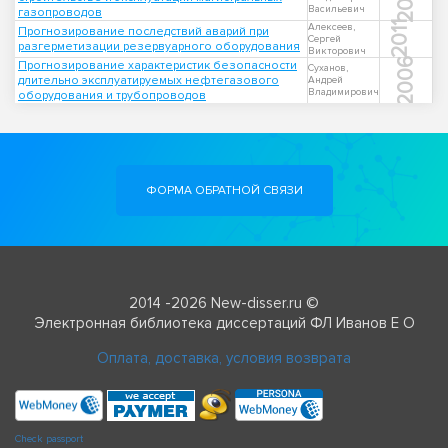
Васильевич
газопроводов
2011
Алексеев,
Прогнозирование последствий аварий при
Сергей
разгерметизации резервуарного оборудования
Викторович
2006
Прогнозирование характеристик безопасности
Суханов,
длительно эксплуатируемых нефтегазового
Андрей
Владимирович
оборудования и трубопроводов
ФОРМА ОБРАТНОЙ СВЯЗИ
2014 -2026 New-disser.ru ©
Электронная библиотека диссертаций ФЛ Иванов Е О
Оплата, доставка, условия возврата
Check passport