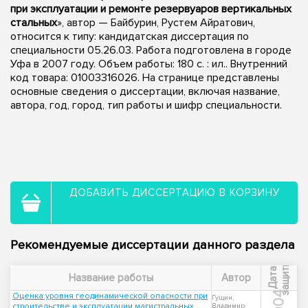
при эксплуатации и ремонте резервуаров вертикальных
стальных
», автор — Байбурин, Рустем Айратович,
относится к типу: кандидатская диссертация по
специальности 05.26.03. Работа подготовлена в городе
Уфа в 2007 году. Объем работы: 180 с. : ил.. Внутренний
код товара: 01003316026. На странице представлены
основные сведения о диссертации, включая название,
автора, год, город, тип работы и шифр специальности.
ДОБАВИТЬ ДИССЕРТАЦИЮ В КОРЗИНУ
Рекомендуемые диссертации данного раздела
ы
Д
а
т
а
з
а
щ
и
т
Название работы
Автор
2004
Оценка уровня геодинамической опасности при
Гущин,
строительстве и эксплуатации магистральных
Владимир