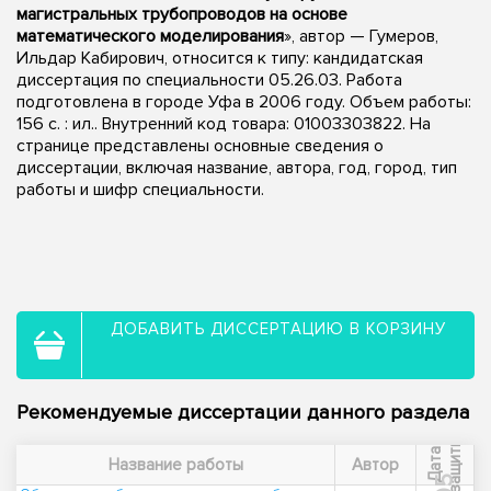
магистральных трубопроводов на основе
математического моделирования
», автор — Гумеров,
Ильдар Кабирович, относится к типу: кандидатская
диссертация по специальности 05.26.03. Работа
подготовлена в городе Уфа в 2006 году. Объем работы:
156 с. : ил.. Внутренний код товара: 01003303822. На
странице представлены основные сведения о
диссертации, включая название, автора, год, город, тип
работы и шифр специальности.
ДОБАВИТЬ ДИССЕРТАЦИЮ В КОРЗИНУ
Рекомендуемые диссертации данного раздела
ы
Д
а
т
а
з
а
щ
и
т
Название работы
Автор