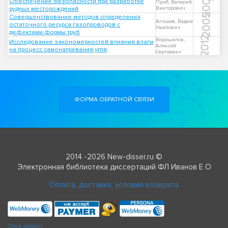
2005
Обеспечение безопасности при разработке
Приб, Валерий
рудных месторождений
Викторович
2005
Совершенствование методов определения
Агишев, Вадим
остаточного ресурса газопроводов с
Наилович
дефектами формы труб
2012
Ворошилов,
Исследование закономерностей влияния влаги
Алексей
на процесс самонагревания угля
Сергеевич
ФОРМА ОБРАТНОЙ СВЯЗИ
2014 -2026 New-disser.ru ©
Электронная библиотека диссертаций ФЛ Иванов Е О
Оплата, доставка, условия возврата
Check passport