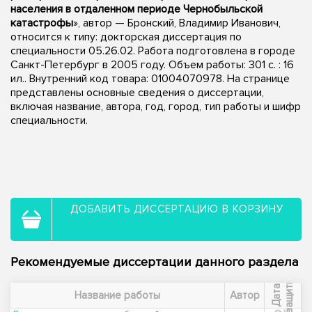
населения в отдаленном периоде Чернобыльской
катастрофы
», автор — Бронский, Владимир Иванович,
относится к типу: докторская диссертация по
специальности 05.26.02. Работа подготовлена в городе
Санкт-Петербург в 2005 году. Объем работы: 301 с. : 16
ил.. Внутренний код товара: 01004070978. На странице
представлены основные сведения о диссертации,
включая название, автора, год, город, тип работы и шифр
специальности.
ДОБАВИТЬ ДИССЕРТАЦИЮ В КОРЗИНУ
Рекомендуемые диссертации данного раздела
ы
Д
а
т
а
з
а
щ
и
т
Название работы
Автор