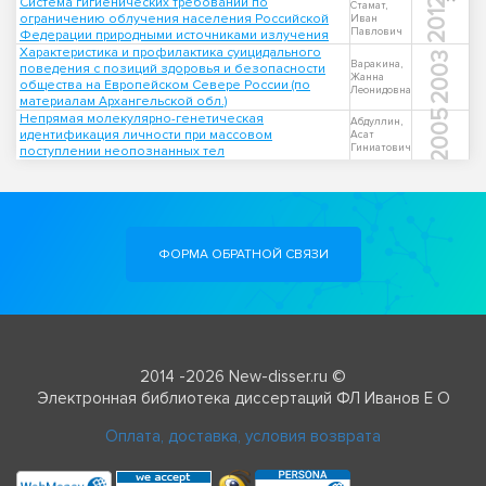
Система гигиенических требований по
2012
Стамат,
ограничению облучения населения Российской
Иван
Павлович
Федерации природными источниками излучения
Характеристика и профилактика суицидального
2003
Варакина,
поведения с позиций здоровья и безопасности
Жанна
общества на Европейском Севере России (по
Леонидовна
материалам Архангельской обл.)
2005
Непрямая молекулярно-генетическая
Абдуллин,
идентификация личности при массовом
Асат
Гиниатович
поступлении неопознанных тел
ФОРМА ОБРАТНОЙ СВЯЗИ
2014 -2026 New-disser.ru ©
Электронная библиотека диссертаций ФЛ Иванов Е О
Оплата, доставка, условия возврата