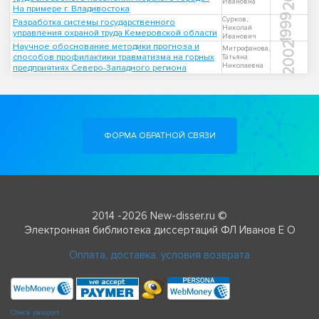
Ивановна
На примере г. Владивостока
1999
Сурков,
Разработка системы государственного
Николай
управления охраной труда Кемеровской области
Иванович
2002
Научное обоснование методики прогноза и
Митрофанова,
способов профилактики травматизма на горных
Татьяна
Николаевна
предприятиях Северо-Западного региона
ФОРМА ОБРАТНОЙ СВЯЗИ
2014 -2026 New-disser.ru ©
Электронная библиотека диссертаций ФЛ Иванов Е О
Оплата, доставка, условия возврата
Check passport