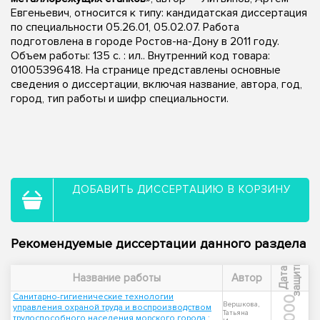
Евгеньевич, относится к типу: кандидатская диссертация
по специальности 05.26.01, 05.02.07. Работа
подготовлена в городе Ростов-на-Дону в 2011 году.
Объем работы: 135 с. : ил.. Внутренний код товара:
01005396418. На странице представлены основные
сведения о диссертации, включая название, автора, год,
город, тип работы и шифр специальности.
ДОБАВИТЬ ДИССЕРТАЦИЮ В КОРЗИНУ
Рекомендуемые диссертации данного раздела
ы
Д
а
т
а
з
а
щ
и
т
Название работы
Автор
Санитарно-гигиенические технологии
2000
Вершкова,
управления охраной труда и воспроизводством
Татьяна
трудоспособного населения морского города :