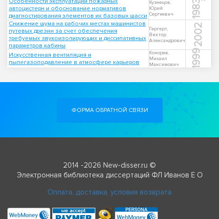
Особенности эксплуатации пожарных
1983
Кузнецов,
автоцистерн и обоснование нормативов
Юрий
Сергеевич
диагностирования элементов их базовых шасси
Снижение шума на рабочих местах машинистов
2002
Гергерт,
путевых дрезин за счет обеспечения
Виктор
требуемых звукоизолирующих и диссипативных
Александрович
параметров кабины
1999
Конорев,
Искусственная вентиляция и
Михаил
пылегазоподавление в атмосфере карьеров
Максимович
ФОРМА ОБРАТНОЙ СВЯЗИ
2014 -2026 New-disser.ru ©
Электронная библиотека диссертаций ФЛ Иванов Е О
Оплата, доставка, условия возврата