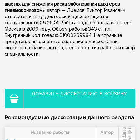
шахтах для снижения риска заболевания шахтеров
пневмокониозом
», автор — Дремов, Виктор Иванович,
относится к типу: докторская диссертация по
специальности 05.26.01. Работа подготовлена в городе
Москва в 2000 году. Объем работы: 343 с. : ил..
Внутренний код товара: 01000269994. На странице
представлены основные сведения о диссертации,
включая название, автора, год, город, тип работы и шифр
специальности.
ДОБАВИТЬ ДИССЕРТАЦИЮ В КОРЗИНУ
Рекомендуемые диссертации данного раздела
ы
Д
а
т
а
з
а
щ
и
т
Название работы
Автор