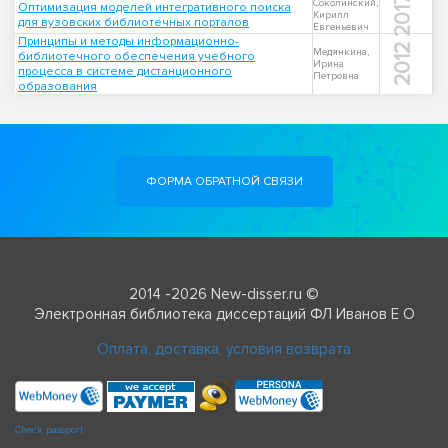
2017
Соколинский,
Оптимизация моделей интегративного поиска
Кирилл
для вузовских библиотечных порталов
Евгеньевич
Принципы и методы информационно-
2012
Медянкина,
библиотечного обеспечения учебного
Ирина
процесса в системе дистанционного
Петровна
образования
ФОРМА ОБРАТНОЙ СВЯЗИ
2014 -2026 New-disser.ru ©
Электронная библиотека диссертаций ФЛ Иванов Е О
Оплата, доставка, условия возврата
Check passport