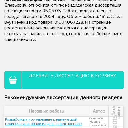
Славьевич, относится к типу: кандидатская диссертация
по специальности 05.25.05. Работа подготовлена в
городе Таганрог в 2004 году. Объем работы: 161 с. : 2 ил..
Внутренний код товара: 01004067228. На странице
представлены основные сведения о диссертации,
включая название, автора, год, город, тип работы и шифр
специальности.
ДОБАВИТЬ ДИССЕРТАЦИЮ В КОРЗИНУ
Рекомендуемые диссертации данного раздела
ы
Д
а
т
а
з
а
щ
и
т
Название работы
Автор
2015
Савельева,
Разработка и исследование динамической
Марина
геоинформационной модели цепей поставок
Николаевна