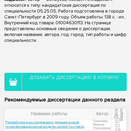
относится к типу: кандидатская диссертация по
специальности 05.25.05. Работа подготовлена в городе
Санкт-Петербург в 2009 году. Объем работы: 138 с. : ил..
Внутренний код товара: 01004630113. На странице
представлены основные сведения о диссертации,
включая название, автора, год, город, тип работы и шифр
специальности.
ДОБАВИТЬ ДИССЕРТАЦИЮ В КОРЗИНУ
Рекомендуемые диссертации данного раздела
ы
Д
а
т
а
з
а
щ
и
т
Название работы
Автор
2015
Савельева,
Разработка и исследование динамической
Марина
геоинформационной модели цепей поставок
Николаевна