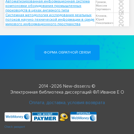
2006
Автоматизированная информационная система
Громов,
компоновки оборудования промышленных
Максим
Сергеевич
производств в цехах ангарного типа
2009
Системная методология исследования реальных
Климов,
потоков научно-технической информации в среде
Юрий
Николаевич
мирового информационного пространства
ФОРМА ОБРАТНОЙ СВЯЗИ
2014 -2026 New-disser.ru ©
Электронная библиотека диссертаций ФЛ Иванов Е О
Оплата, доставка, условия возврата
Check passport