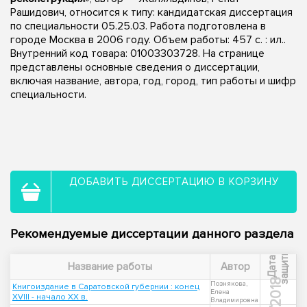
Рашидович, относится к типу: кандидатская диссертация
по специальности 05.25.03. Работа подготовлена в
городе Москва в 2006 году. Объем работы: 457 с. : ил..
Внутренний код товара: 01003303728. На странице
представлены основные сведения о диссертации,
включая название, автора, год, город, тип работы и шифр
специальности.
ДОБАВИТЬ ДИССЕРТАЦИЮ В КОРЗИНУ
Рекомендуемые диссертации данного раздела
ы
Д
а
т
а
з
а
щ
и
т
Название работы
Автор
2018
Познякова,
Книгоиздание в Саратовской губернии : конец
Елена
XVIII - начало XX в.
Владимировна