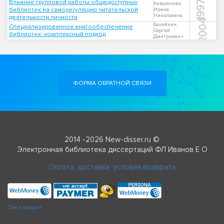
Влияние групповой работы общедоступных
1997
Казаринова,
библиотек на саморегуляцию читательской
Ирина
Николаевна
деятельности личности
2004
Бакейкин,
Специализированное книгообеспечение
Сергей
библиотек: комплексный подход
Дмитриевич
ФОРМА ОБРАТНОЙ СВЯЗИ
2014 -2026 New-disser.ru ©
Электронная библиотека диссертаций ФЛ Иванов Е О
Оплата, доставка, условия возврата
Check passport