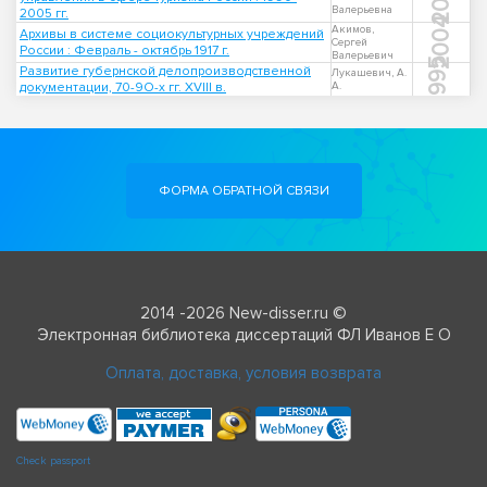
Валерьевна
2005 гг.
2004
Акимов,
Архивы в системе социокультурных учреждений
Сергей
России : Февраль - октябрь 1917 г.
Валерьевич
1995
Развитие губернской делопроизводственной
Лукашевич, А.
документации, 70-9О-х гг. ХVIII в.
А.
ФОРМА ОБРАТНОЙ СВЯЗИ
2014 -2026 New-disser.ru ©
Электронная библиотека диссертаций ФЛ Иванов Е О
Оплата, доставка, условия возврата
Check passport