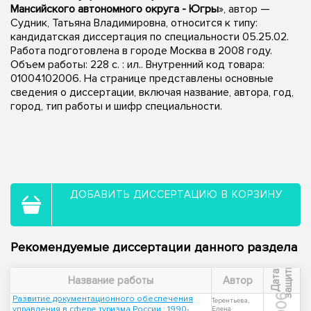
Мансийского автономного округа - Югры
», автор —
Судник, Татьяна Владимировна, относится к типу:
кандидатская диссертация по специальности 05.25.02.
Работа подготовлена в городе Москва в 2008 году.
Объем работы: 228 с. : ил.. Внутренний код товара:
01004102006. На странице представлены основные
сведения о диссертации, включая название, автора, год,
город, тип работы и шифр специальности.
ДОБАВИТЬ ДИССЕРТАЦИЮ В КОРЗИНУ
Рекомендуемые диссертации данного раздела
ы
Д
а
т
а
з
а
щ
и
т
Название работы
Автор
2006
Развитие документационного обеспечения
Терентьева,
управления в сфере туризма России : 1990-
Елена