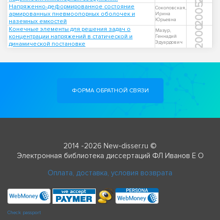
2005
Напряженно-деформированное состояние
Соколовская,
армированных пневмоопорных оболочек и
Ирина
Юрьевна
наземных емкостей
2000
Конечные элементы для решения задач о
Мазур,
концентрации напряжений в статической и
Геннадий
Эдуардович
динамической постановке
ФОРМА ОБРАТНОЙ СВЯЗИ
2014 -2026 New-disser.ru ©
Электронная библиотека диссертаций ФЛ Иванов Е О
Оплата, доставка, условия возврата
Check passport