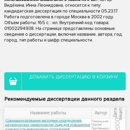
Видёхина, Инна Леонидовна, относится к типу:
кандидатская диссертация по специальности 05.23.17.
Работа подготовлена в городе Москва в 2002 году.
Объем работы: 165 с. : ил. Внутренний код товара:
01002294938. На странице представлены основные
сведения о диссертации, включая название, автора, год,
город, тип работы и шифр специальности.
ДОБАВИТЬ ДИССЕРТАЦИЮ В КОРЗИНУ
Рекомендуемые диссертации данного раздела
ы
Д
а
т
а
з
а
щ
и
т
Название работы
Автор
2000
Совершенствование методики определения
Гомольский,
механических характеристик льда для повышения
Сергей
Григорьевич
надежности инженерных сооружений