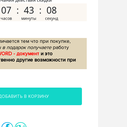
нчания действия скидки
07
43
07
ичается тем что при покупке,
 в подарок получаете
работу
WORD - документ
и это
твенно другие возможности при
ДОБАВИТЬ В КОРЗИНУ