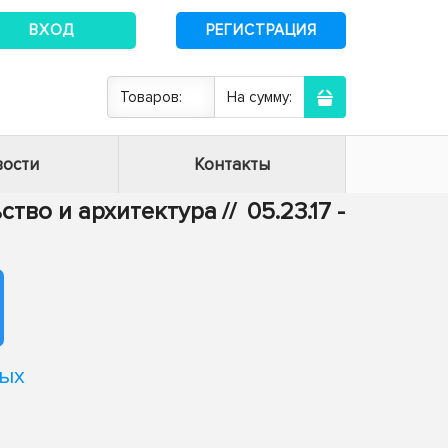
ВХОД
РЕГИСТРАЦИЯ
Товаров:
На сумму:
ости
Контакты
ьство и архитектура
//
05.23.17 -
мых