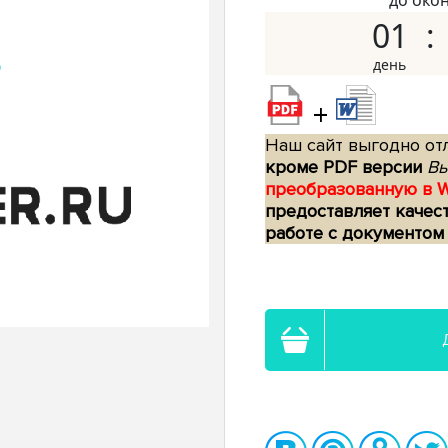
до око
01
+
Наш сайт выгодно отл
кроме PDF версии
Вы
преобразованную в 
предоставляет качес
работе с документом