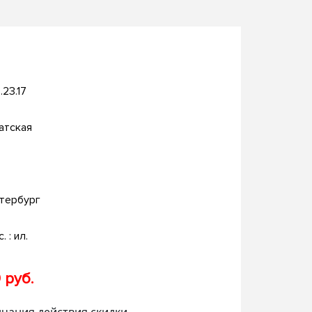
.23.17
атская
тербург
. : ил.
 руб.