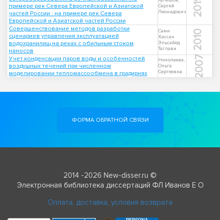
2019
Кулешов,
примере рек Севера Европейской и Азиатской
Сергей
Леонидович
частей России : на примере рек Севера
Европейской и Азиатской частей России
Совершенствование методов разработки
Сами
2010
сценариев управления эксплуатацией
Хассан
водохранилищ на реках с обильным стоком
Эльсайед
Таглави
наносов
2007
Учет конденсации паров воды и особенностей
Николаева,
воздушных течений при численном
Ольга
Сергеевна
моделировании тепломассообмена в градирнях
ФОРМА ОБРАТНОЙ СВЯЗИ
2014 -2026 New-disser.ru ©
Электронная библиотека диссертаций ФЛ Иванов Е О
Оплата, доставка, условия возврата