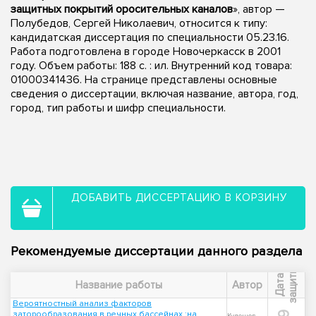
защитных покрытий оросительных каналов
», автор —
Полубедов, Сергей Николаевич, относится к типу:
кандидатская диссертация по специальности 05.23.16.
Работа подготовлена в городе Новочеркасск в 2001
году. Объем работы: 188 с. : ил. Внутренний код товара:
01000341436. На странице представлены основные
сведения о диссертации, включая название, автора, год,
город, тип работы и шифр специальности.
ДОБАВИТЬ ДИССЕРТАЦИЮ В КОРЗИНУ
Рекомендуемые диссертации данного раздела
ы
Д
а
т
а
з
а
щ
и
т
Название работы
Автор
Вероятностный анализ факторов
заторообразования в речных бассейнах :на