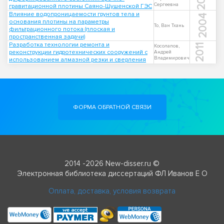
Сергеевна
гравитационной плотины Саяно-Шушенской ГЭС
Влияние водопроницаемости грунтов тела и
2004
основания плотины на параметры
То, Ван Тхань
фильтрационного потока (плоская и
пространственная задачи)
Разработка технологии ремонта и
2011
Косолапов,
реконструкции гидротехнических сооружений с
Андрей
Владимирович
использованием алмазной резки и сверления
ФОРМА ОБРАТНОЙ СВЯЗИ
2014 -2026 New-disser.ru ©
Электронная библиотека диссертаций ФЛ Иванов Е О
Оплата, доставка, условия возврата