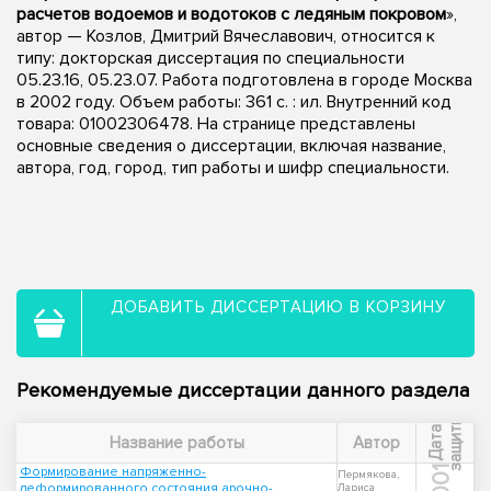
расчетов водоемов и водотоков с ледяным покровом
»,
автор — Козлов, Дмитрий Вячеславович, относится к
типу: докторская диссертация по специальности
05.23.16, 05.23.07. Работа подготовлена в городе Москва
в 2002 году. Объем работы: 361 с. : ил. Внутренний код
товара: 01002306478. На странице представлены
основные сведения о диссертации, включая название,
автора, год, город, тип работы и шифр специальности.
ДОБАВИТЬ ДИССЕРТАЦИЮ В КОРЗИНУ
Рекомендуемые диссертации данного раздела
ы
Д
а
т
а
з
а
щ
и
т
Название работы
Автор
Формирование напряженно-
2001
Пермякова,
деформированного состояния арочно-
Лариса