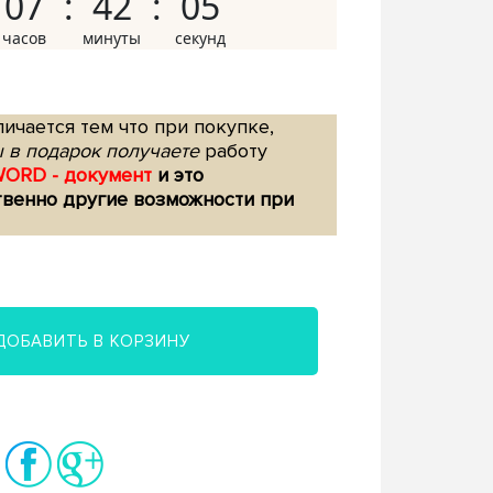
07
42
04
ичается тем что при покупке,
 в подарок получаете
работу
WORD - документ
и это
твенно другие возможности при
ДОБАВИТЬ В КОРЗИНУ