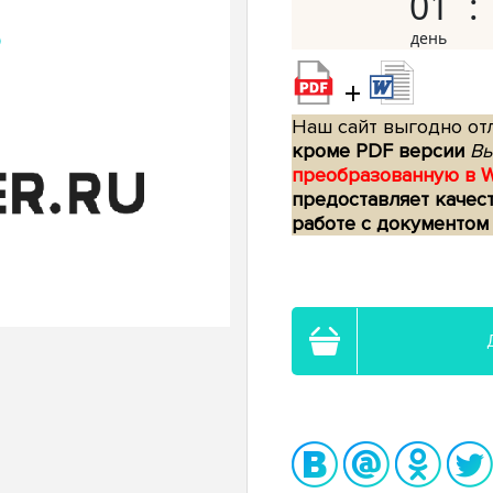
01
+
Наш сайт выгодно отл
кроме PDF версии
Вы
преобразованную в 
предоставляет качес
работе с документом