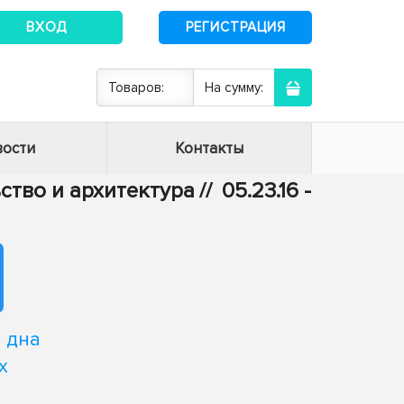
ВХОД
РЕГИСТРАЦИЯ
Товаров:
На сумму:
ости
Контакты
ьство и архитектура
//
05.23.16 -
 дна
х