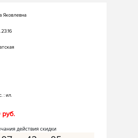
а Яковлевна
.23.16
атская
. : ил.
 руб.
нчания действия скидки