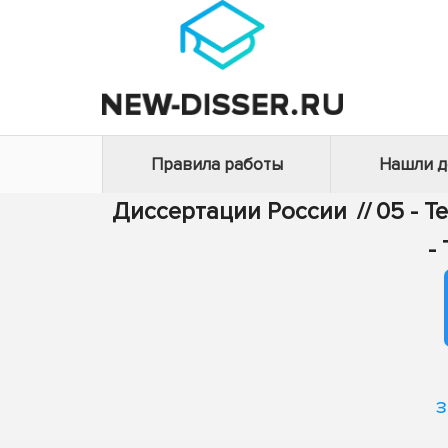
Правила работы
Нашли 
Диссертации России
//
05 - Т
-
з