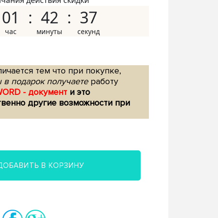
нчания действия скидки
01
42
36
ичается тем что при покупке,
 в подарок получаете
работу
WORD - документ
и это
твенно другие возможности при
ДОБАВИТЬ В КОРЗИНУ