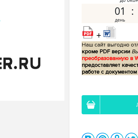
до око
01
+
Наш сайт выгодно отл
кроме PDF версии
Вы
преобразованную в 
предоставляет качес
работе с документом