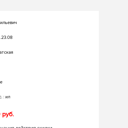
сильевич
.23.08
атская
ье
. : ил
 руб.