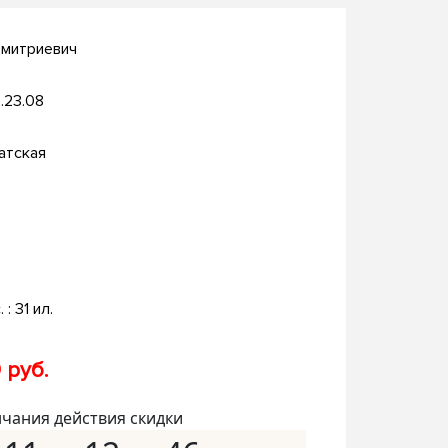
Дмитриевич
.23.08
атская
. : 31 ил.
 руб.
нчания действия скидки