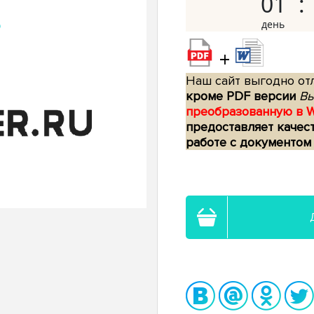
01
+
Наш сайт выгодно отл
кроме PDF версии
Вы
преобразованную в 
предоставляет качес
работе с документом