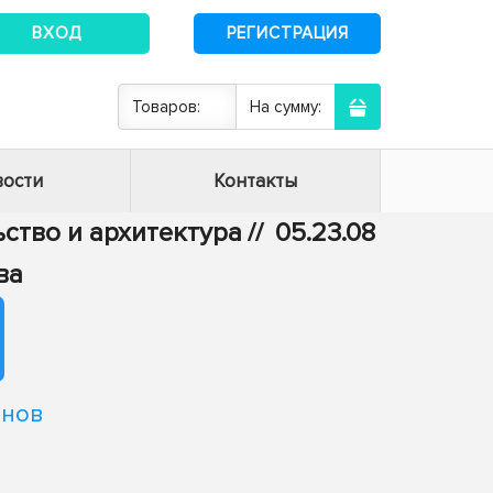
ВХОД
РЕГИСТРАЦИЯ
Товаров:
На сумму:
ости
Контакты
ьство и архитектура
//
05.23.08
ва
онов