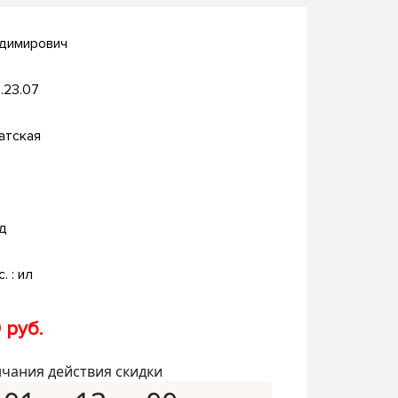
адимирович
.23.07
атская
д
c. : ил
 руб.
нчания действия скидки