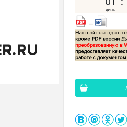
01
+
Наш сайт выгодно отл
кроме PDF версии
Вы
преобразованную в 
предоставляет качес
работе с документом