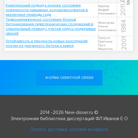
Комплексный подход к оценке состояния
2011
Фролов,
поверхности намывных золошлакоотвалов в
Андрей
Николаевич
различные периоды года
Термонапряженное состояние блоков
1984
Фомичесва,
бетонирования гидротехнических сооружений в
Няиля
строительный период с учетом упруго-податливых
Николаевна
связей
Гуанучи
2001
Устойчивость и прочность новых конструкций
Орельяна
плотин из укатанного бетона и камня
Луси
Марисоль
ФОРМА ОБРАТНОЙ СВЯЗИ
2014 -2026 New-disser.ru ©
Электронная библиотека диссертаций ФЛ Иванов Е О
Оплата, доставка, условия возврата