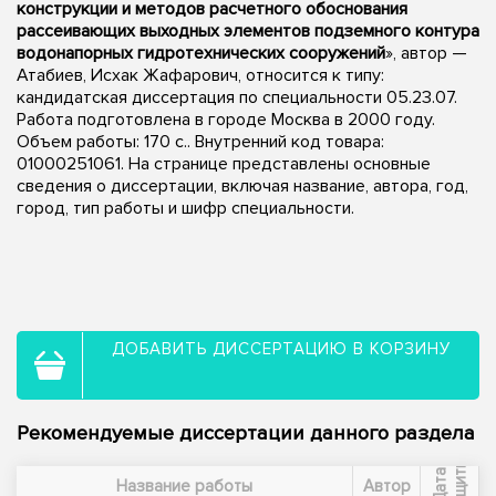
конструкции и методов расчетного обоснования
рассеивающих выходных элементов подземного контура
водонапорных гидротехнических сооружений
», автор —
Атабиев, Исхак Жафарович, относится к типу:
кандидатская диссертация по специальности 05.23.07.
Работа подготовлена в городе Москва в 2000 году.
Объем работы: 170 с.. Внутренний код товара:
01000251061. На странице представлены основные
сведения о диссертации, включая название, автора, год,
город, тип работы и шифр специальности.
ДОБАВИТЬ ДИССЕРТАЦИЮ В КОРЗИНУ
Рекомендуемые диссертации данного раздела
ы
Д
а
т
а
з
а
щ
и
т
Название работы
Автор