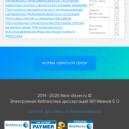
2004
Напряжённо-деформированное состояние
Нгуен Тхань
каменных плотин с железобетонными экранами
Дат
2003
Прогнозное математическое моделирование
Орехов,
напряженно-деформированного состояния
Вячеслав
Валентинович
грунтовых плотин и скальных массивов
Обоснование строительства бетонных плотин
2005
Рагимова,
на малых реках для комплексного
Асият
использования водных ресурсов горного
Серкеровна
Дагестана
ФОРМА ОБРАТНОЙ СВЯЗИ
2014 -2026 New-disser.ru ©
Электронная библиотека диссертаций ФЛ Иванов Е О
Оплата, доставка, условия возврата