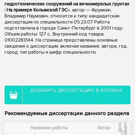
гидротехнических сооружений на вечномерзлых грунтах
: На примере Колымской ГЭС
», автор — Фрумкин,
Владимир Наумович, относится к типу: кандидатская
диссертация по специальности 05.23.07. Работа
подготовлена в городе Санкт-Петербург в 2001 году.
Объем работы: 127 с.. Внутренний код товара:
01002283144. На странице представлены основные
сведения о диссертации, включая название, автора, год,
город, тип работы и шифр специальности.
ДОБАВИТЬ ДИССЕРТАЦИЮ В КОРЗИНУ
Рекомендуемые диссертации данного раздела
ы
Д
а
т
а
з
а
щ
и
т
Название работы
Автор