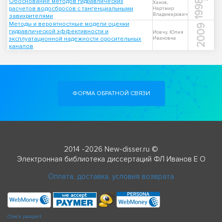
Обоснование методов гидравлических
1998
Ханов,
расчетов водосбросов с тангенциальными
Нартмир
Владимирович
завихрителями
Методы и вероятностные модели оценки
2009
гидравлической эффективности и
Иовчу, Юлия
эксплуатационной надежности оросительных
Ивановна
каналов
ФОРМА ОБРАТНОЙ СВЯЗИ
2014 -2026 New-disser.ru ©
Электронная библиотека диссертаций ФЛ Иванов Е О
Оплата, доставка, условия возврата
Check passport