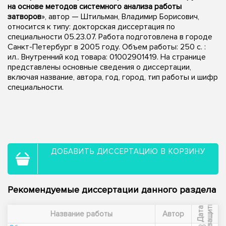
на основе методов системного анализа работы
затворов
», автор — Штильман, Владимир Борисович,
относится к типу: докторская диссертация по
специальности 05.23.07. Работа подготовлена в городе
Санкт-Петербург в 2005 году. Объем работы: 250 с. :
ил.. Внутренний код товара: 01002901419. На странице
представлены основные сведения о диссертации,
включая название, автора, год, город, тип работы и шифр
специальности.
ДОБАВИТЬ ДИССЕРТАЦИЮ В КОРЗИНУ
Рекомендуемые диссертации данного раздела
ы
Д
а
т
а
з
а
щ
и
т
Название работы
Автор