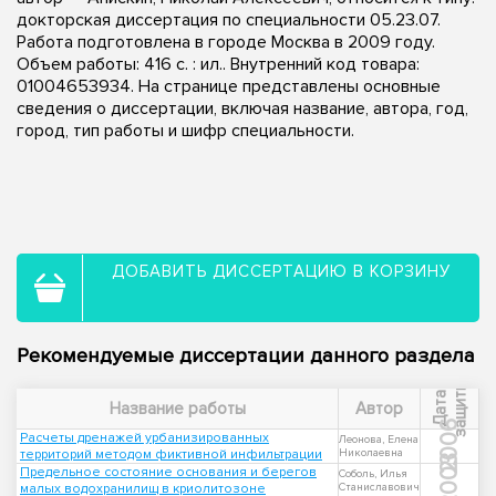
докторская диссертация по специальности 05.23.07.
Работа подготовлена в городе Москва в 2009 году.
Объем работы: 416 с. : ил.. Внутренний код товара:
01004653934. На странице представлены основные
сведения о диссертации, включая название, автора, год,
город, тип работы и шифр специальности.
ДОБАВИТЬ ДИССЕРТАЦИЮ В КОРЗИНУ
Рекомендуемые диссертации данного раздела
ы
Д
а
т
а
з
а
щ
и
т
Название работы
Автор
2006
Расчеты дренажей урбанизированных
Леонова, Елена
территорий методом фиктивной инфильтрации
Николаевна
2003
Предельное состояние основания и берегов
Соболь, Илья
малых водохранилищ в криолитозоне
Станиславович