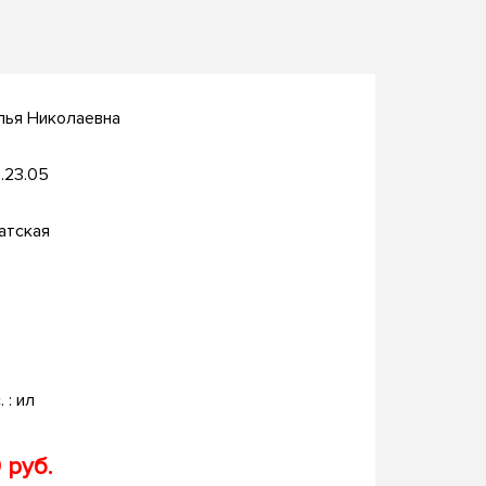
лья Николаевна
.23.05
атская
. : ил
 руб.