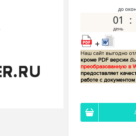
до око
01
+
Наш сайт выгодно отл
кроме PDF версии
Вы
преобразованную в 
предоставляет качес
работе с документом