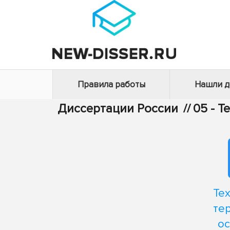
Правила работы
Нашли 
Диссертации России
//
05 - Т
Те
те
ос