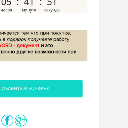
05
41
50
ичается тем что при покупке,
 в подарок получаете
работу
WORD - документ
и это
твенно другие возможности при
ДОБАВИТЬ В КОРЗИНУ