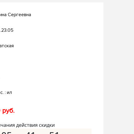
ина Сергеевна
.23.05
атская
д
с. : ил
 руб.
нчания действия скидки