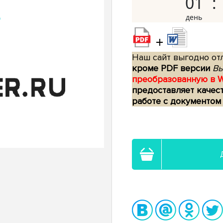
01
+
Наш сайт выгодно отл
кроме PDF версии
Вы
преобразованную в 
предоставляет качес
работе с документом