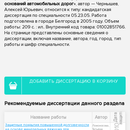
оснований автомобильных дорог
», автор — Чернышев,
Алексей Юрьевич, относится к типу: кандидатская
диссертация по специальности 05.23.05. Работа
подготовлена в городе Белгород в 2005 году. Объем
работы: 209 с. : ил.. Внутренний код товара: 01002851766.
На странице представлены основные сведения о
диссертации, включая название, автора, год, город, тип
работы и шифр специальности.
ДОБАВИТЬ ДИССЕРТАЦИЮ В КОРЗИНУ
Рекомендуемые диссертации данного раздела
ы
Д
а
т
а
з
а
щ
и
т
Название работы
Автор
Защитные покрытия повышенной долговечности
2010
Ломоносова,
на основе минеральных вяжущих для
Татьяна