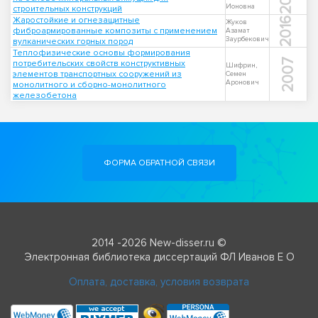
Ионовна
строительных конструкций
Жаростойкие и огнезащитные
2016
Жуков
фиброармированные композиты с применением
Азамат
Заурбекович
вулканических горных пород
Теплофизические основы формирования
2007
потребительских свойств конструктивных
Шифрин,
элементов транспортных сооружений из
Семен
Аронович
монолитного и сборно-монолитного
железобетона
ФОРМА ОБРАТНОЙ СВЯЗИ
2014 -2026 New-disser.ru ©
Электронная библиотека диссертаций ФЛ Иванов Е О
Оплата, доставка, условия возврата