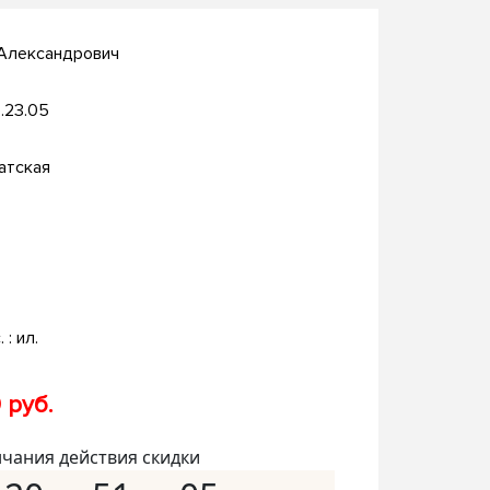
 Александрович
.23.05
атская
. : ил.
 руб.
нчания действия скидки