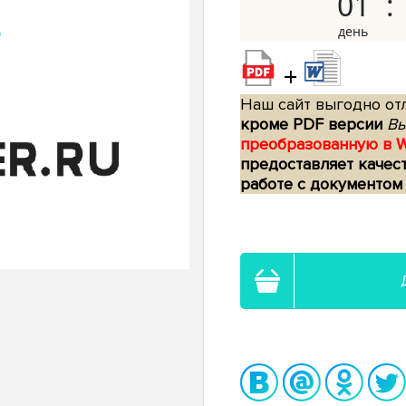
01
+
Наш сайт выгодно отл
кроме PDF версии
Вы
преобразованную в 
предоставляет качес
работе с документом