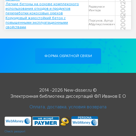
2002
Легкие бетоны на основе комплексного
Радзаунаси
использования отходов и продуктов
Иантара
переработки кокосовых орехов
2006
Корундовый жаростойкий бетон с
Порсуков, Артур
повышенными эксплуатационными
Абдулмуслимович
свойствами
ФОРМА ОБРАТНОЙ СВЯЗИ
2014 -2026 New-disser.ru ©
Электронная библиотека диссертаций ФЛ Иванов Е О
Оплата, доставка, условия возврата
Check passport