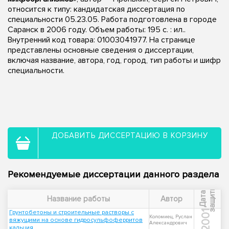
относится к типу: кандидатская диссертация по
специальности 05.23.05. Работа подготовлена в городе
Саранск в 2006 году. Объем работы: 195 с. : ил..
Внутренний код товара: 01003041977. На странице
представлены основные сведения о диссертации,
включая название, автора, год, город, тип работы и шифр
специальности.
ДОБАВИТЬ ДИССЕРТАЦИЮ В КОРЗИНУ
Рекомендуемые диссертации данного раздела
ы
Д
а
т
а
з
а
щ
и
т
Название работы
Автор
Грунтобетоны и строительные растворы с
2001
Коломиец, Руслан
вяжущими на основе гидросульфоферритов
Александрович
кальция