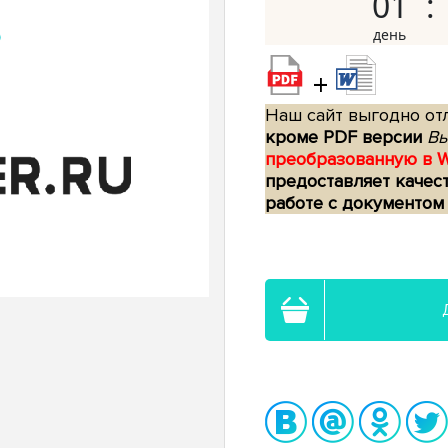
01
+
Наш сайт выгодно отл
кроме PDF версии
Вы
преобразованную в 
предоставляет качес
работе с документом