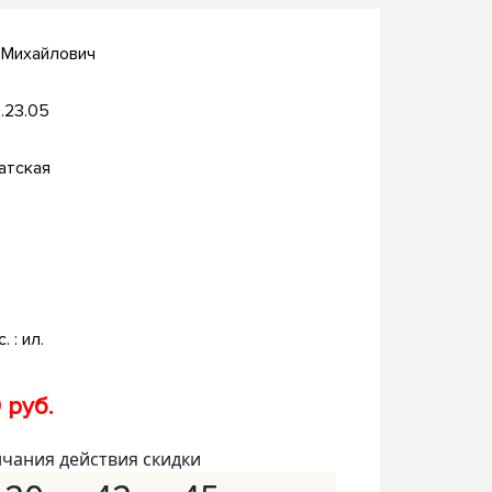
 Михайлович
.23.05
атская
. : ил.
 руб.
нчания действия скидки