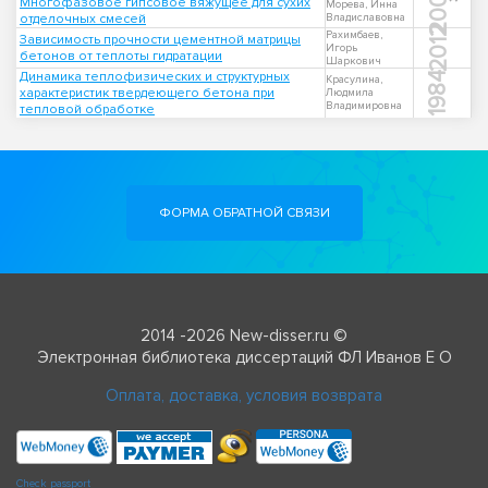
2001
Многофазовое гипсовое вяжущее для сухих
Морева, Инна
отделочных смесей
Владиславовна
2012
Рахимбаев,
Зависимость прочности цементной матрицы
Игорь
бетонов от теплоты гидратации
Шаркович
Динамика теплофизических и структурных
1984
Красулина,
характеристик твердеющего бетона при
Людмила
Владимировна
тепловой обработке
ФОРМА ОБРАТНОЙ СВЯЗИ
2014 -2026 New-disser.ru ©
Электронная библиотека диссертаций ФЛ Иванов Е О
Оплата, доставка, условия возврата
Check passport