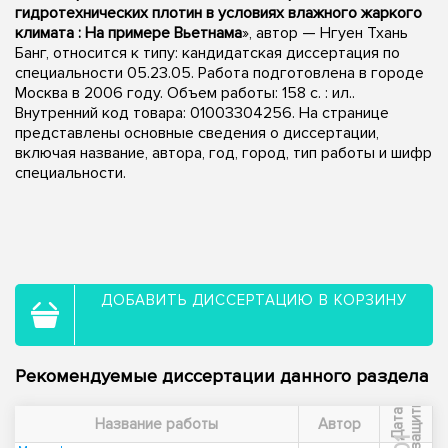
гидротехнических плотин в условиях влажного жаркого
климата : На примере Вьетнама
», автор — Нгуен Тхань
Банг, относится к типу: кандидатская диссертация по
специальности 05.23.05. Работа подготовлена в городе
Москва в 2006 году. Объем работы: 158 с. : ил..
Внутренний код товара: 01003304256. На странице
представлены основные сведения о диссертации,
включая название, автора, год, город, тип работы и шифр
специальности.
ДОБАВИТЬ ДИССЕРТАЦИЮ В КОРЗИНУ
Рекомендуемые диссертации данного раздела
ы
Д
а
т
а
з
а
щ
и
т
Название работы
Автор