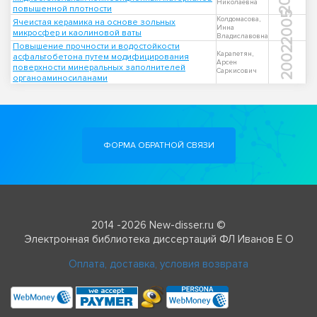
Николаевна
повышенной плотности
2005
Колдомасова,
Ячеистая керамика на основе зольных
Инна
микросфер и каолиновой ваты
Владиславовна
Повышение прочности и водостойкости
2002
Карапетян,
асфальтобетона путем модифицирования
Арсен
поверхности минеральных заполнителей
Саркисович
органоаминосиланами
ФОРМА ОБРАТНОЙ СВЯЗИ
2014 -2026 New-disser.ru ©
Электронная библиотека диссертаций ФЛ Иванов Е О
Оплата, доставка, условия возврата