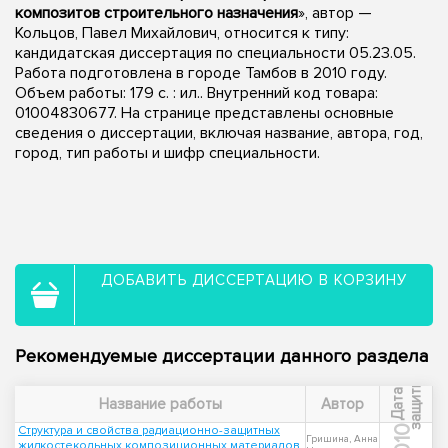
композитов строительного назначения
», автор —
Кольцов, Павел Михайлович, относится к типу:
кандидатская диссертация по специальности 05.23.05.
Работа подготовлена в городе Тамбов в 2010 году.
Объем работы: 179 с. : ил.. Внутренний код товара:
01004830677. На странице представлены основные
сведения о диссертации, включая название, автора, год,
город, тип работы и шифр специальности.
ДОБАВИТЬ ДИССЕРТАЦИЮ В КОРЗИНУ
Рекомендуемые диссертации данного раздела
ы
Д
а
т
а
з
а
щ
и
т
Название работы
Автор
Структура и свойства радиационно-защитных
2010
Гришина, Анна
жидкостекольных композиционных материалов