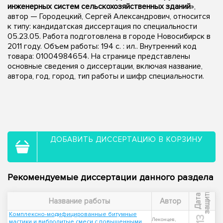
инженерных систем сельскохозяйственных зданий
»,
автор — Городецкий, Сергей Александрович, относится
к типу: кандидатская диссертация по специальности
05.23.05. Работа подготовлена в городе Новосибирск в
2011 году. Объем работы: 194 с. : ил.. Внутренний код
товара: 01004984654. На странице представлены
основные сведения о диссертации, включая название,
автора, год, город, тип работы и шифр специальности.
ДОБАВИТЬ ДИССЕРТАЦИЮ В КОРЗИНУ
Рекомендуемые диссертации данного раздела
ы
Д
а
т
а
з
а
щ
и
т
Название работы
Автор
Комплексно-модифицированные битумные
Леконцев,
мастики и вибролитые смеси с повышенными