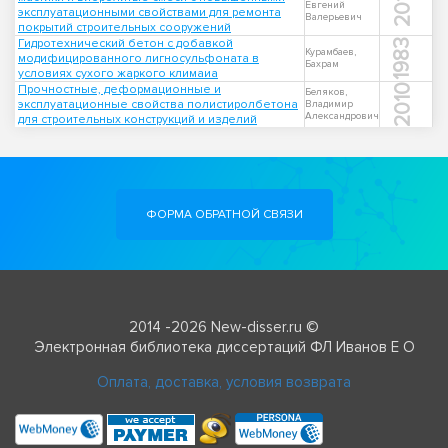
2013
Евгений
эксплуатационными свойствами для ремонта
Валерьевич
покрытий строительных сооружений
Гидротехнический бетон с добавкой
1983
Курамбаев,
модифицированного лигносульфоната в
Бахрам
условиях сухого жаркого климаиа
Прочностные, деформационные и
2010
Беляков,
эксплуатационные свойства полистиролбетона
Владимир
Александрович
для строительных конструкций и изделий
ФОРМА ОБРАТНОЙ СВЯЗИ
2014 -2026 New-disser.ru ©
Электронная библиотека диссертаций ФЛ Иванов Е О
Оплата, доставка, условия возврата