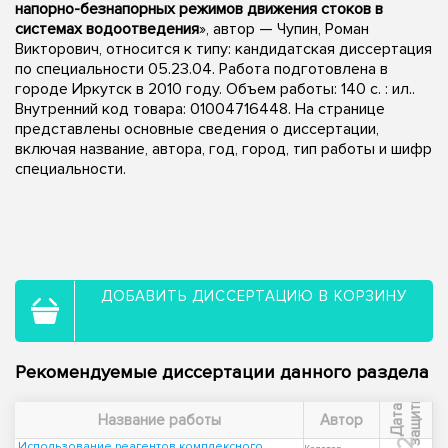
напорно-безнапорных режимов движения стоков в
системах водоотведения
», автор — Чупин, Роман
Викторович, относится к типу: кандидатская диссертация
по специальности 05.23.04. Работа подготовлена в
городе Иркутск в 2010 году. Объем работы: 140 с. : ил..
Внутренний код товара: 01004716448. На странице
представлены основные сведения о диссертации,
включая название, автора, год, город, тип работы и шифр
специальности.
ДОБАВИТЬ ДИССЕРТАЦИЮ В КОРЗИНУ
Рекомендуемые диссертации данного раздела
ы
Д
а
т
а
з
а
щ
и
т
Название работы
Автор
Использование реагентов комплексного