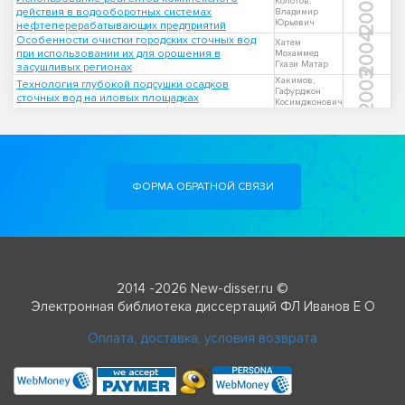
2002
Колотов,
действия в водооборотных системах
Владимир
Юрьевич
нефтеперерабатывающих предприятий
2004
Особенности очистки городских сточных вод
Хатем
при использовании их для орошения в
Мохаммед
Гхази Матар
засушливых регионах
2003
Хакимов,
Технология глубокой подсушки осадков
Гафурджон
сточных вод на иловых площадках
Косимджонович
ФОРМА ОБРАТНОЙ СВЯЗИ
2014 -2026 New-disser.ru ©
Электронная библиотека диссертаций ФЛ Иванов Е О
Оплата, доставка, условия возврата