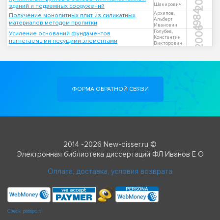
Шакирович
зданий и подземных сооружений
1984
Архипов,
Получение монолитных плит из силикатных
Альберт
материалов методом пропитки
Иванович
2006
Голубев,
Усиление оснований фундаментов
Константин
нагнетаемыми несущими элементами
Викторович
ФОРМА ОБРАТНОЙ СВЯЗИ
2014 -2026 New-disser.ru ©
Электронная библиотека диссертаций ФЛ Иванов Е О
Оплата, доставка, условия возврата
Check passport