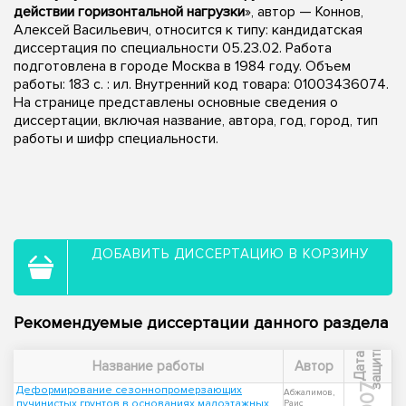
действии горизонтальной нагрузки
», автор — Коннов,
Алексей Васильевич, относится к типу: кандидатская
диссертация по специальности 05.23.02. Работа
подготовлена в городе Москва в 1984 году. Объем
работы: 183 c. : ил. Внутренний код товара: 01003436074.
На странице представлены основные сведения о
диссертации, включая название, автора, год, город, тип
работы и шифр специальности.
ДОБАВИТЬ ДИССЕРТАЦИЮ В КОРЗИНУ
Рекомендуемые диссертации данного раздела
ы
Д
а
т
а
з
а
щ
и
т
Название работы
Автор
2007
Деформирование сезоннопромерзающих
Абжалимов,
пучинистых грунтов в основаниях малоэтажных
Раис