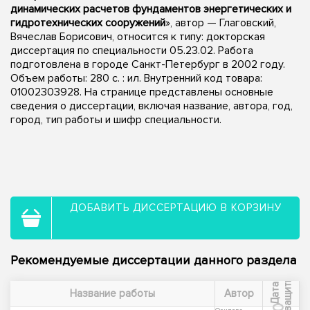
динамических расчетов фундаментов энергетических и
гидротехнических сооружений
», автор — Глаговский,
Вячеслав Борисович, относится к типу: докторская
диссертация по специальности 05.23.02. Работа
подготовлена в городе Санкт-Петербург в 2002 году.
Объем работы: 280 с. : ил. Внутренний код товара:
01002303928. На странице представлены основные
сведения о диссертации, включая название, автора, год,
город, тип работы и шифр специальности.
ДОБАВИТЬ ДИССЕРТАЦИЮ В КОРЗИНУ
Рекомендуемые диссертации данного раздела
ы
Д
а
т
а
з
а
щ
и
т
Название работы
Автор