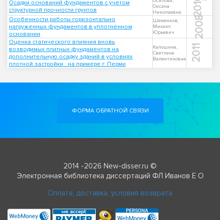
2010
Осипова,
Осадки оснований фундаментов с учетом
Оксана
структурной прочности грунтов
Николаевна
2008
Особенности работы горизонтально
Шеменков,
нагруженных фундаментов в уплотненном
Михаил
Юрьевич
основании
Оценка статического влияния вновь
2011
Калошина,
возводимых плитных фундаментов на
Светлана
дополнительную осадку зданий в условиях
Валентиновна
плотной застройки : на примере г. Перми
ФОРМА ОБРАТНОЙ СВЯЗИ
2014 -2026 New-disser.ru ©
Электронная библиотека диссертаций ФЛ Иванов Е О
Оплата, доставка, условия возврата