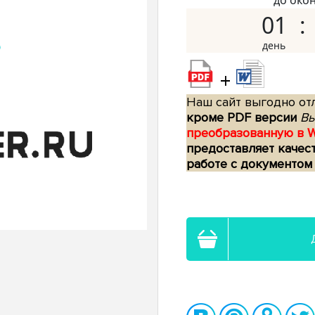
до око
01
+
Наш сайт выгодно отл
кроме PDF версии
Вы
преобразованную в 
предоставляет качес
работе с документом