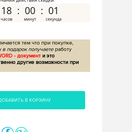
нчания действия скидки
18
00
00
ичается тем что при покупке,
 в подарок получаете
работу
WORD - документ
и это
твенно другие возможности при
ДОБАВИТЬ В КОРЗИНУ