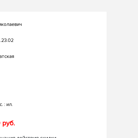
иколаевич
.23.02
атская
. : ил.
 руб.