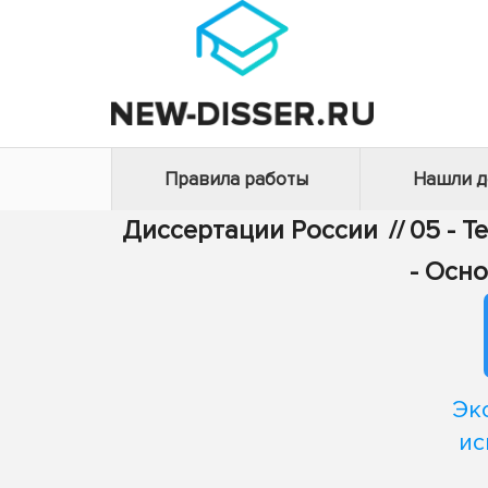
Правила работы
Нашли 
Диссертации России
//
05 - Т
- Осн
Эк
ис