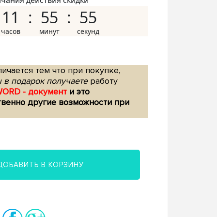
нчания действия скидки
11
55
54
ичается тем что при покупке,
 в подарок получаете
работу
WORD - документ
и это
твенно другие возможности при
ДОБАВИТЬ В КОРЗИНУ