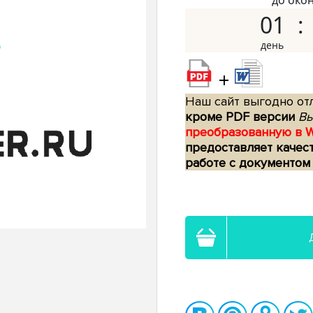
до око
01
+
Наш сайт выгодно отл
кроме PDF версии
Вы
преобразованную в 
предоставляет качес
работе с документом