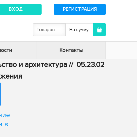
ВХОД
РЕГИСТРАЦИЯ
Товаров:
На сумму:
ости
Контакты
ьство и архитектура
//
05.23.02
ужения
ние
и в