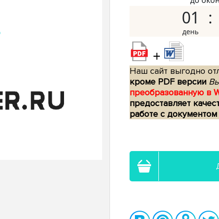
до око
01
+
Наш сайт выгодно отл
кроме PDF версии
Вы
преобразованную в 
предоставляет качес
работе с документом