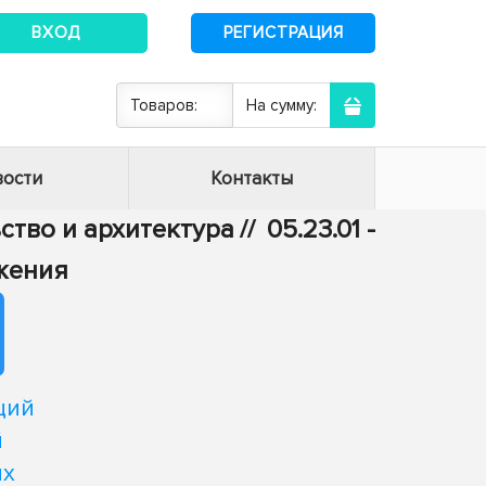
ВХОД
РЕГИСТРАЦИЯ
Товаров:
На сумму:
ости
Контакты
ьство и архитектура
//
05.23.01 -
жения
ций
й
ях