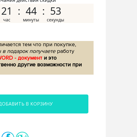
нчания действия скидки
21
44
52
ичается тем что при покупке,
 в подарок получаете
работу
WORD - документ
и это
твенно другие возможности при
ДОБАВИТЬ В КОРЗИНУ