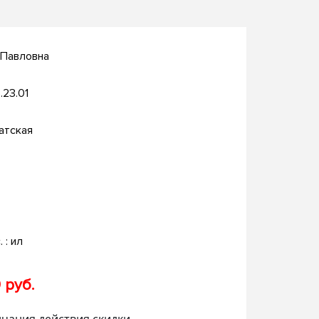
 Павловна
.23.01
атская
. : ил
 руб.