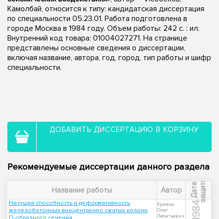
Камолбай, относится к типу: кандидатская диссертация
по специальности 05.23.01. Работа подготовлена в
городе Москва в 1984 году. Объем работы: 242 c. : ил.
Внутренний код товара: 01004027271. На странице
представлены основные сведения о диссертации,
включая название, автора, год, город, тип работы и шифр
специальности.
ДОБАВИТЬ ДИССЕРТАЦИЮ В КОРЗИНУ
Рекомендуемые диссертации данного раздела
ы
Д
а
т
а
з
а
щ
и
т
Название работы
Автор
Несущая способность и деформативность
1984
Кривов,
железобетонных внецентренно сжатых колонн
Олег
Леонтьевич
П-образного сечения