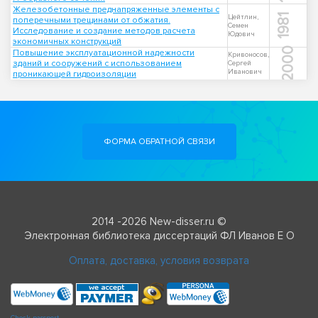
Железобетонные преднапряженные элементы с
1981
Цейтлин,
поперечными трещинами от обжатия.
Семен
Исследование и создание методов расчета
Юдович
экономичных конструкций
2000
Повышение эксплуатационной надежности
Кривоносов,
зданий и сооружений с использованием
Сергей
Иванович
проникающей гидроизоляции
ФОРМА ОБРАТНОЙ СВЯЗИ
2014 -2026 New-disser.ru ©
Электронная библиотека диссертаций ФЛ Иванов Е О
Оплата, доставка, условия возврата