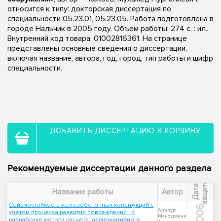
относится к типу: докторская диссертация по
специальности 05.23.01, 05.23.05. Работа подготовлена в
городе Нальчик в 2005 году. Объем работы: 274 с. : ил..
Внутренний код товара: 01002816361. На странице
представлены основные сведения о диссертации,
включая название, автора, год, город, тип работы и шифр
специальности.
ДОБАВИТЬ ДИССЕРТАЦИЮ В КОРЗИНУ
Рекомендуемые диссертации данного раздела
ы
Д
а
т
а
з
а
щ
и
т
Название работы
Автор
Сейсмостойкость железобетонных конструкций с
2006
Алипур
учетом процесса развития повреждений : К
Мансурхани
разработке метода расчета, альтернативного