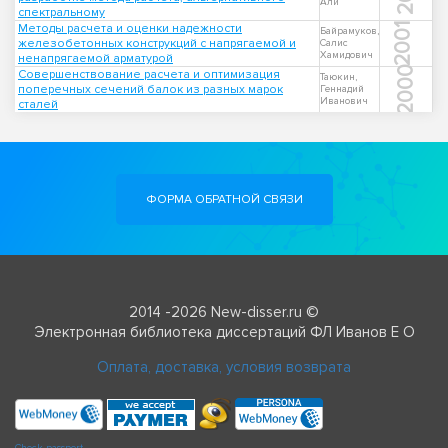
Али
спектральному
Методы расчета и оценки надежности
2001
Байрамуков,
железобетонных конструкций с напрягаемой и
Салис
Хамидович
ненапрягаемой арматурой
2000
Совершенствование расчета и оптимизация
Таюкин,
поперечных сечений балок из разных марок
Геннадий
Иванович
сталей
ФОРМА ОБРАТНОЙ СВЯЗИ
2014 -2026 New-disser.ru ©
Электронная библиотека диссертаций ФЛ Иванов Е О
Оплата, доставка, условия возврата