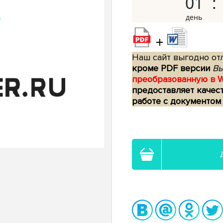
01
+
Наш сайт выгодно отл
кроме PDF версии
Вы
преобразованную в 
предоставляет качес
работе с документом