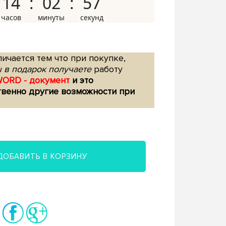
14
02
56
ичается тем что при покупке,
 в подарок получаете
работу
WORD - документ
и это
твенно другие возможности при
ДОБАВИТЬ В КОРЗИНУ