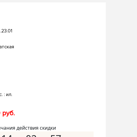
.23.01
атская
. : ил.
 руб.
нчания действия скидки