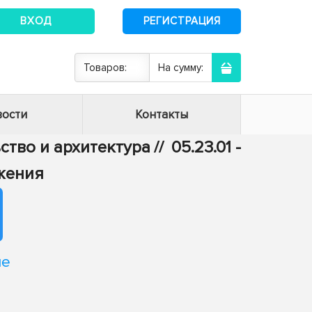
ВХОД
РЕГИСТРАЦИЯ
Товаров:
На сумму:
ости
Контакты
ьство и архитектура
//
05.23.01 -
жения
ые