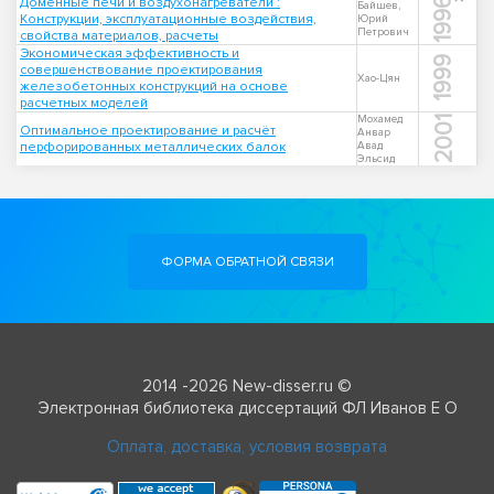
Доменные печи и воздухонагреватели :
1996
Байшев,
Конструкции, эксплуатационные воздействия,
Юрий
Петрович
свойства материалов, расчеты
Экономическая эффективность и
1999
совершенствование проектирования
Хао-Цян
железобетонных конструкций на основе
расчетных моделей
Мохамед
2001
Оптимальное проектирование и расчёт
Анвар
перфорированных металлических балок
Авад
Эльсид
ФОРМА ОБРАТНОЙ СВЯЗИ
2014 -2026 New-disser.ru ©
Электронная библиотека диссертаций ФЛ Иванов Е О
Оплата, доставка, условия возврата