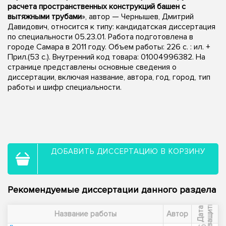
расчета пространственных конструкций башен с
вытяжными трубами
», автор — Чернышев, Дмитрий
Давидович, относится к типу: кандидатская диссертация
по специальности 05.23.01. Работа подготовлена в
городе Самара в 2011 году. Объем работы: 226 с. : ил. +
Прил.(53 с.). Внутренний код товара: 01004996382. На
странице представлены основные сведения о
диссертации, включая название, автора, год, город, тип
работы и шифр специальности.
ДОБАВИТЬ ДИССЕРТАЦИЮ В КОРЗИНУ
Рекомендуемые диссертации данного раздела
ы
Д
а
т
а
з
а
щ
и
т
Название работы
Автор