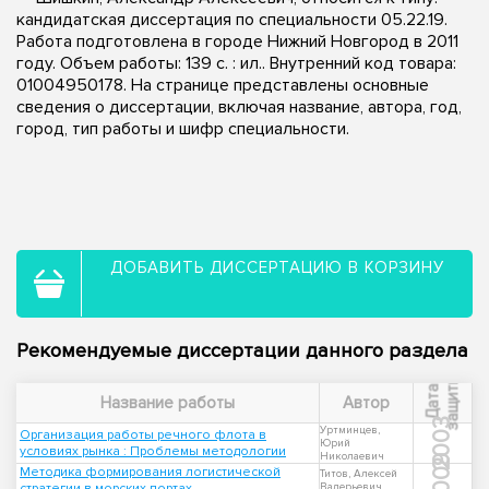
кандидатская диссертация по специальности 05.22.19.
Работа подготовлена в городе Нижний Новгород в 2011
году. Объем работы: 139 с. : ил.. Внутренний код товара:
01004950178. На странице представлены основные
сведения о диссертации, включая название, автора, год,
город, тип работы и шифр специальности.
ДОБАВИТЬ ДИССЕРТАЦИЮ В КОРЗИНУ
Рекомендуемые диссертации данного раздела
ы
Д
а
т
а
з
а
щ
и
т
Название работы
Автор
2003
Уртминцев,
Организация работы речного флота в
Юрий
условиях рынка : Проблемы методологии
Николаевич
2009
Методика формирования логистической
Титов, Алексей
стратегии в морских портах
Валерьевич