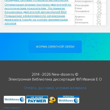
гибридных силовых установок автомобилей
Александрович
2003
Оптимизация режима прогрева двигателей по
Инасаридзе,
экологическим показателям : На примере
Елена
Геннадьевна
бензиновых двигателей автомобилей ВАЗ
Повышение эффективности организации
2015
Кущенко,
движения в городе на основе минимизации
Лилия
Евгеньевна
заторов
ФОРМА ОБРАТНОЙ СВЯЗИ
2014 -2026 New-disser.ru ©
Электронная библиотека диссертаций ФЛ Иванов Е О
Оплата, доставка, условия возврата
Check passport