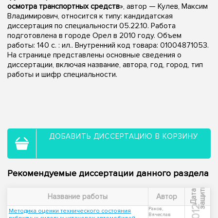
осмотра транспортных средств
», автор — Кулев, Максим
Владимирович, относится к типу: кандидатская
диссертация по специальности 05.22.10. Работа
подготовлена в городе Орел в 2010 году. Объем
работы: 140 с. : ил.. Внутренний код товара: 01004871053.
На странице представлены основные сведения о
диссертации, включая название, автора, год, город, тип
работы и шифр специальности.
ДОБАВИТЬ ДИССЕРТАЦИЮ В КОРЗИНУ
Рекомендуемые диссертации данного раздела
ы
Д
а
т
а
з
а
щ
и
т
Название работы
Автор
2012
Раков,
Методика оценки технического состояния
Вячеслав