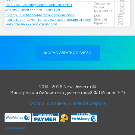
2007
Овчаренко,
Повышение эффективности системы
Сергей
диагностирования тепловозов
Михайлович
Совершенствование технологической
2011
Белан,
подготовки ремонта тяговых электродвигателей
Дмитрий
Юрьевич
магистральных электровозов
ФОРМА ОБРАТНОЙ СВЯЗИ
2014 -2026 New-disser.ru ©
Электронная библиотека диссертаций ФЛ Иванов Е О
Оплата, доставка, условия возврата
Check passport