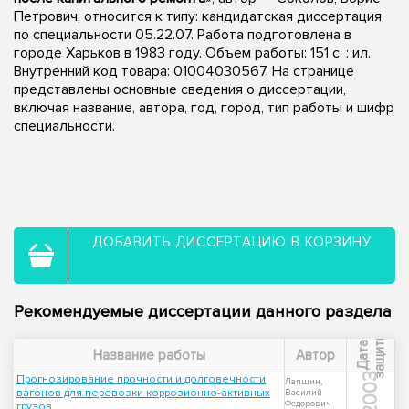
Петрович, относится к типу: кандидатская диссертация
по специальности 05.22.07. Работа подготовлена в
городе Харьков в 1983 году. Объем работы: 151 c. : ил.
Внутренний код товара: 01004030567. На странице
представлены основные сведения о диссертации,
включая название, автора, год, город, тип работы и шифр
специальности.
ДОБАВИТЬ ДИССЕРТАЦИЮ В КОРЗИНУ
Рекомендуемые диссертации данного раздела
ы
Д
а
т
а
з
а
щ
и
т
Название работы
Автор
2003
Прогнозирование прочности и долговечности
Лапшин,
вагонов для перевозки коррозионно-активных
Василий
Федорович
грузов