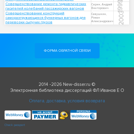
1999
Совершенствование ремонта гидравлических
Сирин, Андрей
гасителей колебаний пассажирских вагонов
Викторович
2003
Совершенствование конструкций
Савушкин,
саморазгружающихся бункерных вагонов для
Роман
Александрович
перевозки сыпучих грузов
ФОРМА ОБРАТНОЙ СВЯЗИ
2014 -2026 New-disser.ru ©
Электронная библиотека диссертаций ФЛ Иванов Е О
Оплата, доставка, условия возврата
Check passport