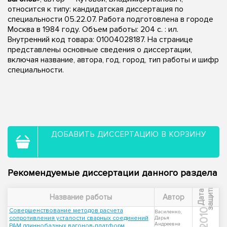
относится к типу: кандидатская диссертация по
специальности 05.22.07. Работа подготовлена в городе
Москва в 1984 году. Объем работы: 204 c. : ил.
Внутренний код товара: 01004028187. На странице
представлены основные сведения о диссертации,
включая название, автора, год, город, тип работы и шифр
специальности.
ДОБАВИТЬ ДИССЕРТАЦИЮ В КОРЗИНУ
Рекомендуемые диссертации данного раздела
ы
Д
а
т
а
з
а
щ
и
т
Название работы
Автор
Совершенствование методов расчета
2010
Василенко,
сопротивления усталости сварных соединений
Дарья
Андреевна
РАМ длиннобазных вагонов-платформ