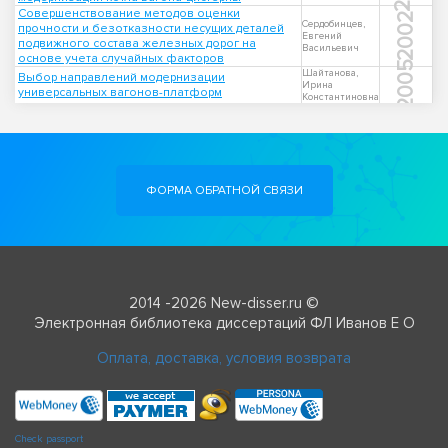
Совершенствование методов оценки
2002
Сердобинцев,
прочности и безотказности несущих деталей
Евгений
подвижного состава железных дорог на
Васильевич
основе учета случайных факторов
2005
Шайтанова,
Выбор направлений модернизации
Ирина
универсальных вагонов-платформ
Константиновна
ФОРМА ОБРАТНОЙ СВЯЗИ
2014 -2026 New-disser.ru ©
Электронная библиотека диссертаций ФЛ Иванов Е О
Оплата, доставка, условия возврата
Check passport