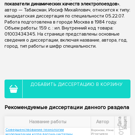
показатели динамических качеств электропоездов
»,
автор — Табаксман, Иосиф Михайлович, относится к типу:
кандидатская диссертация по специальности 05.22.07.
Работа подготовлена в городе Москва в 1984 году.
Объем работы: 159 c. : ил. Внутренний код товара:
01003434345. На странице представлены основные
сведения о диссертации, включая название, автора, год,
город, тип работы и шифр специальности.
ДОБАВИТЬ ДИССЕРТАЦИЮ В КОРЗИНУ
Рекомендуемые диссертации данного раздела
ы
Д
а
т
а
з
а
щ
и
т
Название работы
Автор
2012
Совершенствование технологии
Воронова, Нина
модернизации котла вагона-цистерны
Игнатьевна