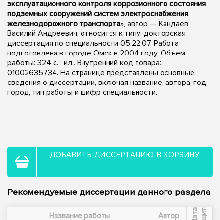
эксплуатационного контроля коррозионного состояния
подземных сооружений систем электроснабжения
железнодорожного транспорта
», автор — Кандаев,
Василий Андреевич, относится к типу: докторская
диссертация по специальности 05.22.07. Работа
подготовлена в городе Омск в 2004 году. Объем
работы: 324 с. : ил.. Внутренний код товара:
01002635734. На странице представлены основные
сведения о диссертации, включая название, автора, год,
город, тип работы и шифр специальности.
ДОБАВИТЬ ДИССЕРТАЦИЮ В КОРЗИНУ
Рекомендуемые диссертации данного раздела
ы
Д
а
т
а
з
а
щ
и
т
Название работы
Автор