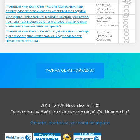
2004
Стаценко,
Повышение долговечности колесных пар
Константин
электровозов технологическими методами
Алексеевич
Совершенствование механических расчетов
2010
Кудряшов,
контактных подвесок на основе статических
Евгений
Владимирович
конечноэлементных моделей
2009
Повышение безопасности движения поезда
Калинина,
путем совершенствования ходовой части
Екатерина
Сергеевна
грузового вагона
ФОРМА ОБРАТНОЙ СВЯЗИ
2014 -2026 New-disser.ru ©
Электронная библиотека диссертаций ФЛ Иванов Е О
Оплата, доставка, условия возврата