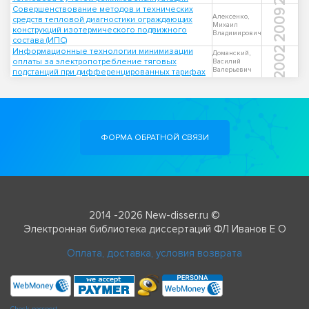
Совершенствование методов и технических
2009
Алексенко,
средств тепловой диагностики ограждающих
Михаил
конструкций изотермического подвижного
Владимирович
состава (ИПС)
2002
Информационные технологии минимизации
Доманский,
оплаты за электропотребление тяговых
Василий
Валерьевич
подстанций при дифференцированных тарифах
ФОРМА ОБРАТНОЙ СВЯЗИ
2014 -2026 New-disser.ru ©
Электронная библиотека диссертаций ФЛ Иванов Е О
Оплата, доставка, условия возврата