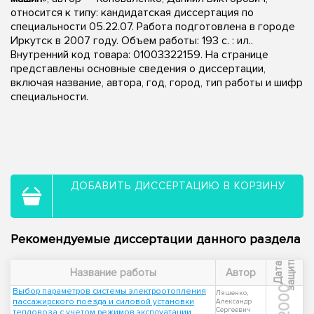
относится к типу: кандидатская диссертация по
специальности 05.22.07. Работа подготовлена в городе
Иркутск в 2007 году. Объем работы: 193 с. : ил..
Внутренний код товара: 01003322159. На странице
представлены основные сведения о диссертации,
включая название, автора, год, город, тип работы и шифр
специальности.
ДОБАВИТЬ ДИССЕРТАЦИЮ В КОРЗИНУ
Рекомендуемые диссертации данного раздела
ы
Д
а
т
а
з
а
щ
и
т
Название работы
Автор
2000
Выбор параметров системы электроотопления
Ляшенко,
пассажирского поезда и силовой установки
Александр
Сергеевич
тепловоза с учетом режимов эксплуатации