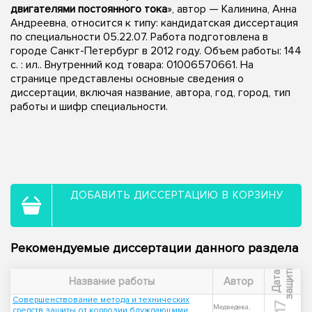
двигателями постоянного тока
», автор — Калинина, Анна
Андреевна, относится к типу: кандидатская диссертация
по специальности 05.22.07. Работа подготовлена в
городе Санкт-Петербург в 2012 году. Объем работы: 144
с. : ил.. Внутренний код товара: 01006570661. На
странице представлены основные сведения о
диссертации, включая название, автора, год, город, тип
работы и шифр специальности.
ДОБАВИТЬ ДИССЕРТАЦИЮ В КОРЗИНУ
Рекомендуемые диссертации данного раздела
ы
Д
а
т
а
з
а
щ
и
т
Название работы
Автор
Совершенствование метода и технических
Медведева,
средств защиты от коррозии блуждающими