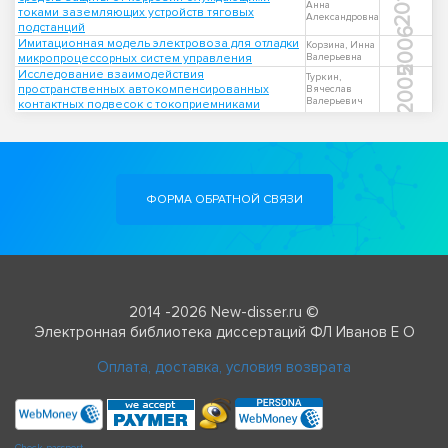
2017
Анна
токами заземляющих устройств тяговых
Александровна
подстанций
2006
Имитационная модель электровоза для отладки
Корзина, Инна
микропроцессорных систем управления
Валерьевна
2005
Исследование взаимодействия
Туркин,
пространственных автокомпенсированных
Вячеслав
Валерьевич
контактных подвесок с токоприемниками
ФОРМА ОБРАТНОЙ СВЯЗИ
2014 -2026 New-disser.ru ©
Электронная библиотека диссертаций ФЛ Иванов Е О
Оплата, доставка, условия возврата